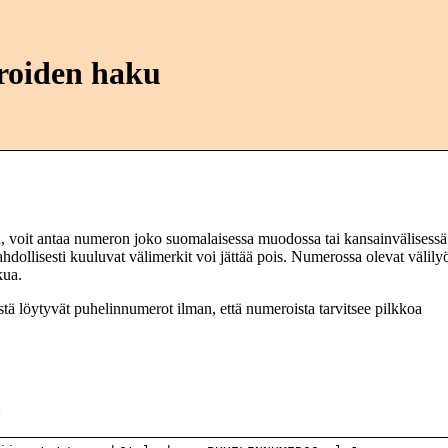
eroiden haku
ä, voit antaa numeron joko suomalaisessa muodossa tai kansainvälisessä
ollisesti kuuluvat välimerkit voi jättää pois. Numerossa olevat välily
kua.
stä löytyvät puhelinnumerot ilman, että numeroista tarvitsee pilkkoa
: