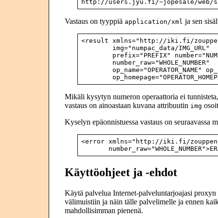
http://users.jyu.fi/~jopesale/web/s
Vastaus on tyyppiä
ja sen sisä
application/xml
<result xmlns="http://iki.fi/zouppe
        img="numpac_data/IMG_URL"

        prefix="PREFIX" number="NUM
        number_raw="WHOLE_NUMBER"

        op_name="OPERATOR_NAME" op_
        op_homepage="OPERATOR_HOMEP
Mikäli kysytyn numeron operaattoria ei tunnisteta,
vastaus on ainoastaan kuvana attribuutin
osoit
img
Kyselyn epäonnistuessa vastaus on seuraavassa 
<error xmlns="http://iki.fi/zouppen
       number_raw="WHOLE_NUMBER">ER
Käyttöohjeet ja -ehdot
Käytä palvelua Internet-palveluntarjoajasi proxyn v
välimuistiin ja näin tälle palvelimelle ja ennen 
mahdollisimman pienenä.