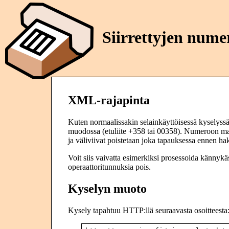
Siirrettyjen num
XML-rajapinta
Kuten normaalissakin selainkäyttöisessä kyselyss
muodossa (etuliite +358 tai 00358). Numeroon mahd
ja väliviivat poistetaan joka tapauksessa ennen ha
Voit siis vaivatta esimerkiksi prosessoida kännykä
operaattoritunnuksia pois.
Kyselyn muoto
Kysely tapahtuu HTTP:llä seuraavasta osoitteesta