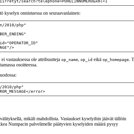
iirretyt/search?telephone=PUHELINNUMERO&xml=1
ltö kyselyn onnistuessa on seuraavanlainen:
n/2010/php"

BER_ENDING"

id="OPERATOR_ID" 

AGE"/>
 ei vastauksessa ole attribuutteja
,
eikä
. 
op_name
op_id
op_homepage
tamassa osoitteessa.
muodossa:
/2010/php"

ROR_MESSAGE</error>
älityksellä, mikäli mahdollista. Vastaukset kyselyihin jäävät tällöin
kaikkea Numpacin palvelimelle päätyvien kyselyiden määrä pysyy