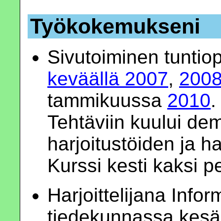
Työkokemukseni
Sivutoiminen tuntiop
keväällä 2007
,
200
tammikuussa
2010
.
Tehtäviin kuului de
harjoitustöiden ja ha
Kurssi kesti kaksi pe
Harjoittelijana Info
tiedekunnassa kesä