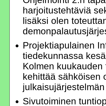
harjoitustehtäviä se
lisäksi olen toteutta
demonpalautusjärje
Projektiapulainen I
tiedekunnassa kesä
Kolmen kuukauden t
kehittää sähköisen
julkaisujärjestelmän
Sivutoiminen tuntiop