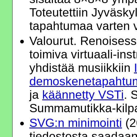
Toteutettiin Jyväsk
tapahtumaa varten 
Valourut. Renoisess
toimiva virtuaali-inst
yhdistää musiikkiin
demoskenetapahtu
ja
käännetty VSTi
. 
Summamutikka-kilpa
SVG:n minimointi
(2
tiedostosta saadaan