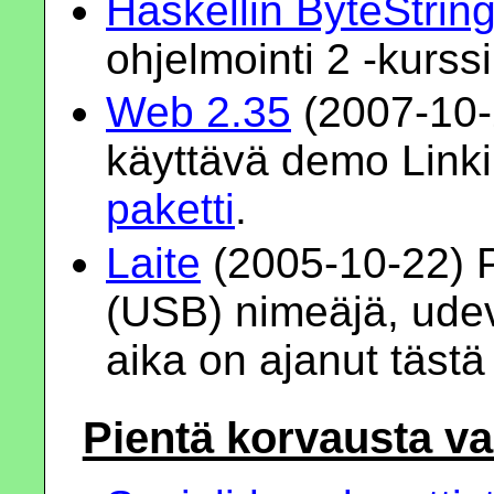
Haskellin ByteStrin
ohjelmointi 2 -kurssil
Web 2.35
(2007-10-2
käyttävä demo Linki
paketti
.
Laite
(2005-10-22) Pi
(USB) nimeäjä, udev
aika on ajanut tästä
Pientä korvausta va