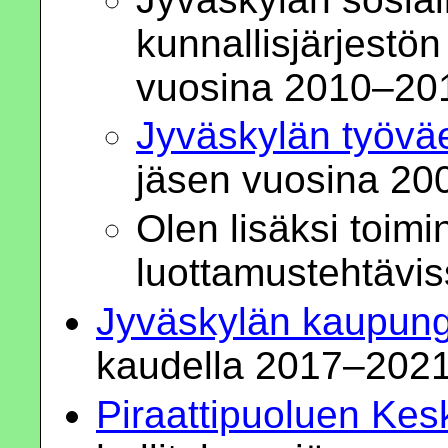
kunnallisjärjestö
vuosina 2010–20
Jyväskylän työvä
jäsen vuosina 20
Olen lisäksi toim
luottamustehtävi
Jyväskylän kaupung
kaudella 2017–2021
Piraattipuoluen Kes