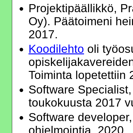
Projektipäällikkö, 
Oy). Päätoimeni he
2017.
Koodilehto
oli työo
opiskelijakavereid
Toiminta lopetettiin
Software Specialist,
toukokuusta 2017 v
Software developer
ohjelmointia, 2020.