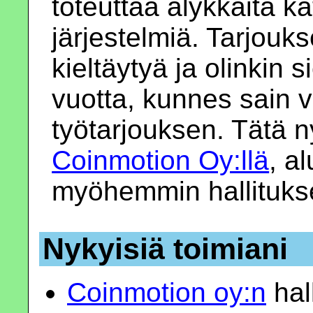
toteuttaa älykkäitä ka
järjestelmiä. Tarjouk
kieltäytyä ja olinkin s
vuotta, kunnes sain 
työtarjouksen. Tätä 
Coinmotion Oy:llä
, a
myöhemmin hallituks
Nykyisiä toimiani
Coinmotion oy:n
hal