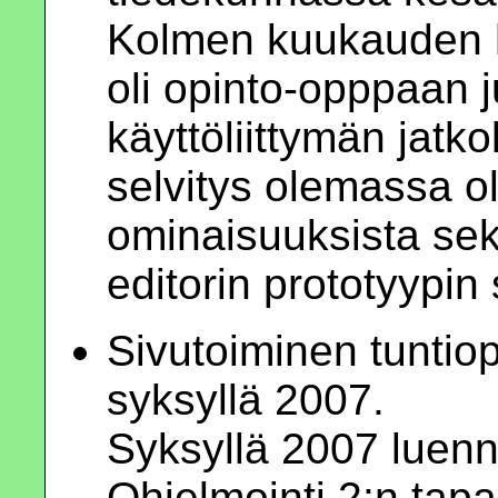
Kolmen kuukauden h
oli opinto-opppaan j
käyttöliittymän jatk
selvitys olemassa o
ominaisuuksista s
editorin prototyypin 
Sivutoiminen tuntiop
syksyllä 2007.
Syksyllä 2007 luenno
Ohjelmointi 2:n tap