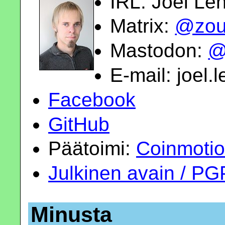
IRL: Joel Le
Matrix:
@zoup
Mastodon:
@
E-mail:
joel.
Facebook
GitHub
Päätoimi:
Coinmotio
Julkinen avain / PG
Minusta