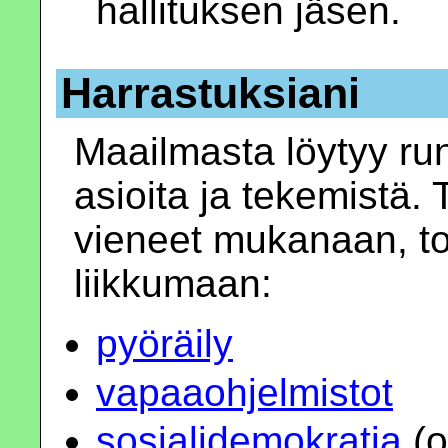
hallituksen jäsen.
Harrastuksiani
Maailmasta löytyy run
asioita ja tekemistä. 
vieneet mukanaan, tois
liikkumaan:
pyöräily
vapaaohjelmistot
sosialidemokratia
(o