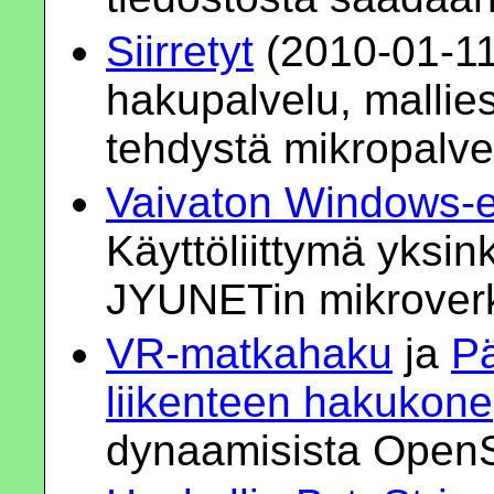
Siirretyt
(2010-01-11)
hakupalvelu, mallies
tehdystä mikropalve
Vaivaton Windows-e
Käyttöliittymä yksin
JYUNETin mikroverko
VR-matkahaku
ja
P
liikenteen hakukone
dynaamisista OpenS