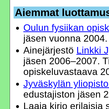
Aiemmat luottamu
Oulun fysiikan opisk
jäsen vuonna 2004.
Ainejärjestö
Linkki 
jäsen 2006–2007. T
opiskeluvastaava 2
Jyväskylän yliopist
edustajiston jäsen
Laaja kirjo erilaisia