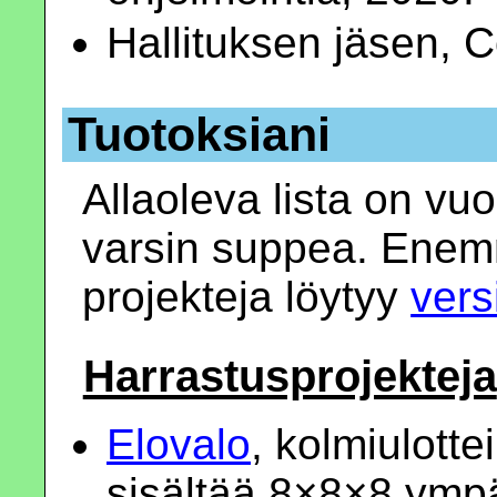
Hallituksen jäsen, 
Tuotoksiani
Allaoleva lista on vu
varsin suppea. Enem
projekteja löytyy
vers
Harrastusprojekteja
Elovalo
, kolmiulotte
sisältää 8×8×8 ympä