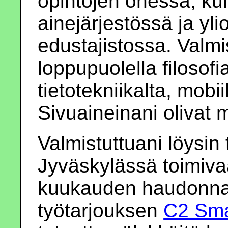
opintojen ohessa, kun
ainejärjestössä ja yli
edustajistossa. Valm
loppupuolella filosofi
tietotekniikalta, mobii
Sivuaineinani olivat m
Valmistuttuani löysin
Jyväskylässä toimiv
kuukauden haudonnan
työtarjouksen
C2 Sma