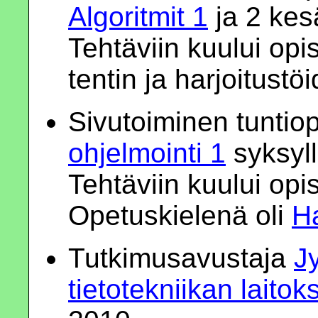
Algoritmit 1
ja 2 kes
Tehtäviin kuului opi
tentin ja harjoitustö
Sivutoiminen tuntiop
ohjelmointi 1
syksyl
Tehtäviin kuului opi
Opetuskielenä oli
H
Tutkimusavustaja
J
tietotekniikan laitok